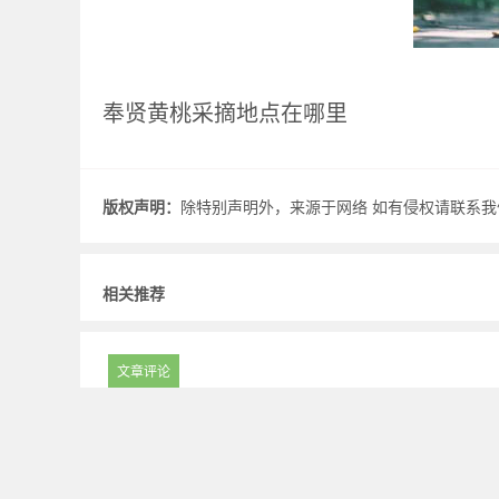
奉贤黄桃采摘地点在哪里
版权声明：
除特别声明外，来源于网络 如有侵权请联系我们.
相关推荐
文章评论