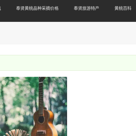
讯
奉贤黄桃品种采摘价格
奉贤旅游特产
黄桃百科