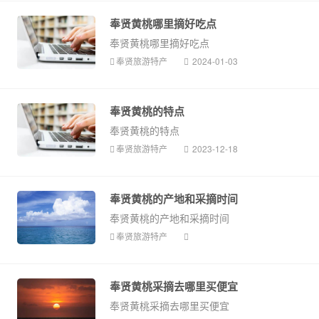
奉贤黄桃哪里摘好吃点
奉贤黄桃哪里摘好吃点
奉贤旅游特产
2024-01-03
奉贤黄桃的特点
奉贤黄桃的特点
奉贤旅游特产
2023-12-18
奉贤黄桃的产地和采摘时间
奉贤黄桃的产地和采摘时间
奉贤旅游特产
奉贤黄桃采摘去哪里买便宜
奉贤黄桃采摘去哪里买便宜