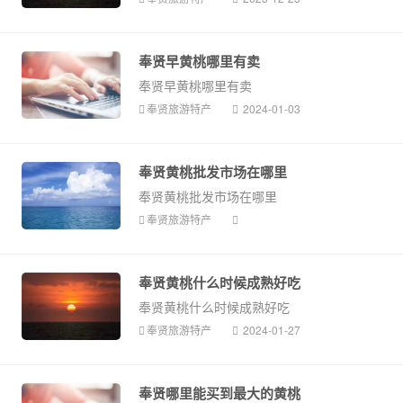
奉贤早黄桃哪里有卖
奉贤早黄桃哪里有卖
奉贤旅游特产
2024-01-03
奉贤黄桃批发市场在哪里
奉贤黄桃批发市场在哪里
奉贤旅游特产
奉贤黄桃什么时候成熟好吃
奉贤黄桃什么时候成熟好吃
奉贤旅游特产
2024-01-27
奉贤哪里能买到最大的黄桃