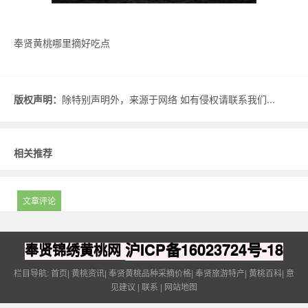
奉贤黄桃哪里摘好吃点
版权声明：
除特别声明外，来源于网络 如有侵权请联系我们...
相关推荐
文章评论
沪ICP备16023724号-18
奉贤锦绣黄桃网
栏目导航:
首页
|
黄桃资讯
|
奉贤黄桃品种采摘价格
|
奉贤旅游特产
|
黄桃百科
|
意
见建议
|
联系
|
网站地图