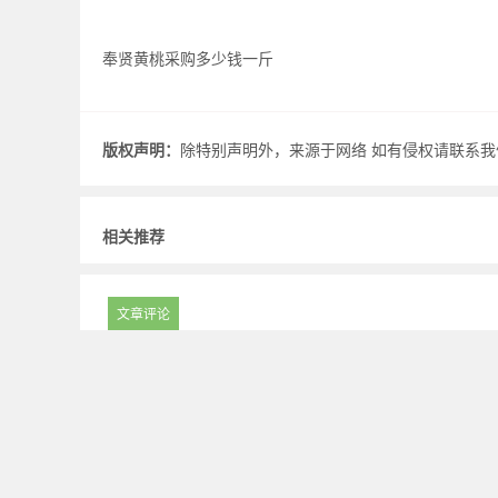
奉贤黄桃采购多少钱一斤
版权声明：
除特别声明外，来源于网络 如有侵权请联系我们.
相关推荐
文章评论