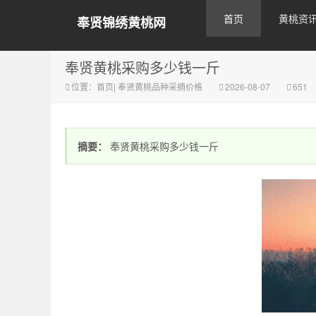
首页
黄桃资
奉贤锦绣黄桃网
奉贤黄桃采购多少钱一斤
位置：
首页
|
奉贤黄桃品种采摘价格
2026-08-07
651
摘要：
奉贤黄桃采购多少钱一斤