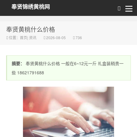
奉贤锦绣黄桃网
奉贤黄桃什么价格
位置：
首页
|
资讯
2026-08-05
736
摘要：
奉贤黄桃什么价格 一般在6~12元一斤 礼盒装稍贵一
些 18621791688