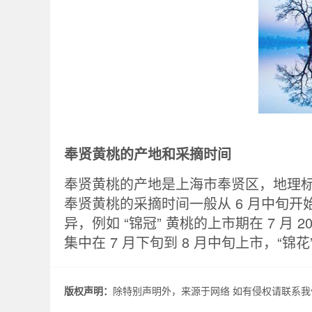
奉贤黄桃的产地和采摘时间
奉贤黄桃的产地是上海市奉贤区，地理
奉贤黄桃的采摘时间一般从 6 月中旬开
异，例如 “锦冠” 黄桃的上市期在 7 月 2
集中在 7 月下旬到 8 月中旬上市，“锦花” 
版权声明：
除特别声明外，来源于网络 如有侵权请联系我们.