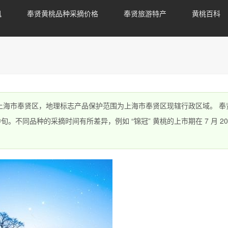
讯
奉贤黄桃品种采摘价格
奉贤旅游特产
黄桃百科
上海市奉贤区，地理标志产品保护范围为上海市奉贤区现辖行政区域。 奉
旬。不同品种的采摘时间有所差异，例如 “锦冠” 黄桃的上市期在 7 月 20