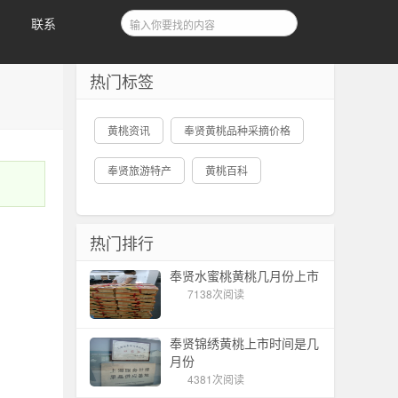
联系
热门标签
黄桃资讯
奉贤黄桃品种采摘价格
奉贤旅游特产
黄桃百科
热门排行
奉贤水蜜桃黄桃几月份上市
7138次阅读
奉贤锦绣黄桃上市时间是几
月份
4381次阅读