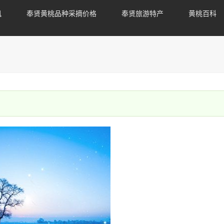
讯
奉贤黄桃品种采摘价格
奉贤旅游特产
黄桃百科